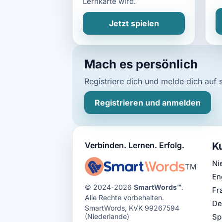
Lernkarte wird.
Jetzt spielen
Mach es persönlich
Registriere dich und melde dich auf 
Registrieren und anmelden
Verbinden. Lernen. Erfolg.
K
Ni
TM
En
© 2024-2026
SmartWords™
.
Fr
Alle Rechte vorbehalten.
De
SmartWords, KVK 99267594
(Niederlande)
Sp