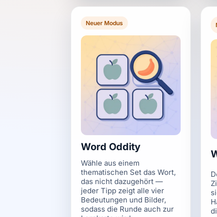
Neuer Modus
Word Oddity
W
Wähle aus einem
thematischen Set das Wort,
D
das nicht dazugehört —
Z
jeder Tipp zeigt alle vier
s
Bedeutungen und Bilder,
H
sodass die Runde auch zur
d