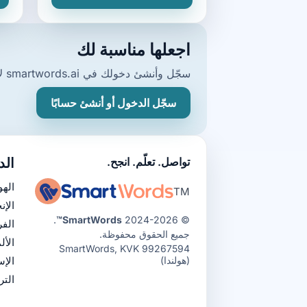
اجعلها مناسبة لك
سجّل وأنشئ دخولك في smartwords.ai لاستخدام مفرداتك المخصصة في كل جلسة لعب.
سجّل الدخول أو أنشئ حسابًا
تواصل. تعلّم. انجح.
الد
الهو
TM
الإن
.
SmartWords™
© 2024-2026
الف
جميع الحقوق محفوظة.
الأل
SmartWords, KVK 99267594
(هولندا)
الإس
التر