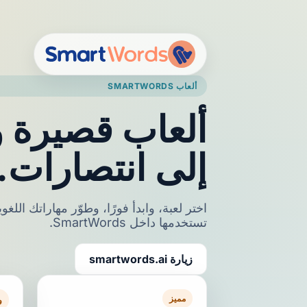
ألعاب SMARTWORDS
ألعاب قصيرة و
إلى انتصارات.
اختر لعبة، وابدأ فورًا، وطوّر مهاراتك اللغ
تستخدمها داخل SmartWords.
زيارة smartwords.ai
مميز
و